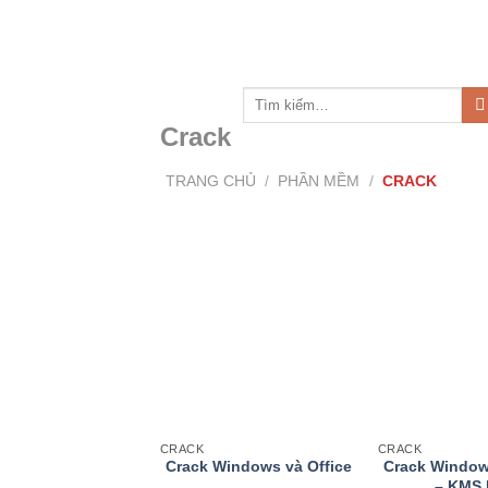
Skip
to
content
Tìm
kiếm:
Crack
TRANG CHỦ
/
PHẦN MỀM
/
CRACK
Add to wishlist
Ad
CRACK
CRACK
Crack Windows và Office
Crack Window
– KMS 