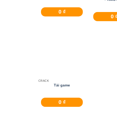
0
₫
0
Add to wishlist
CRACK
Tải game
0
₫