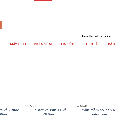
Hiển thị tất cả 5 kết 
MÁY TÍNH
PHẦN MỀM
TIN TỨC
LIÊN HỆ
BẢO
d to wishlist
Add to wishlist
Add to wish
CRACK
CRACK
s và Office
File Active Win 11 và
Phần mềm cơ bản 
Pico
Office
windows