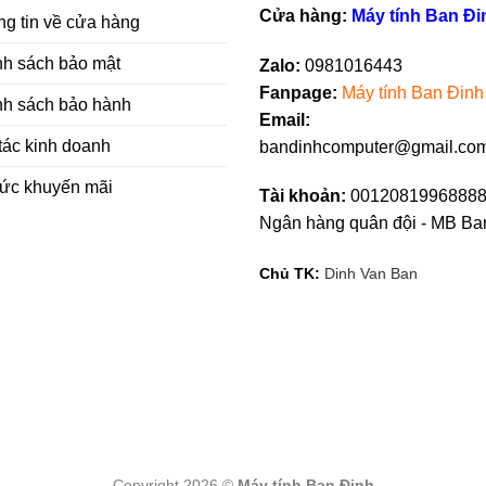
Cửa hàng:
Máy tính Ban Đi
g tin về cửa hàng
nh sách bảo mật
Zalo:
0981016443
Fanpag
e
:
Máy tính Ban Đinh
nh sách bảo hành
Email:
tác kinh doanh
bandinhcomputer@gmail.co
tức khuyến mãi
Tài khoản:
00120819968888
Ngân hàng quân đội - MB Ba
Chủ TK:
Dinh Van Ban
Copyright 2026 ©
Máy tính Ban Đinh