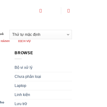
quả
 HÀNH
DỊCH VỤ
BROWSE
list
Bộ vi xử lý
Chưa phân loại
Laptop
Linh kiện
cho
Lưu trữ