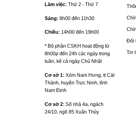
L
àm việc:
Thứ 2 - Thứ 7
Thôn
Chí
Sáng:
8h00 đến 11h30
Chí
Chiều:
14h00 đến 19h00
Đối 
* Bộ phận CSKH hoạt động từ
Tin 
8h00p đến 24h các ngày trong
tuần, kể cả ngày Chủ Nhật
Cơ sở 1:
Xóm Nam Hưng, tt Cát
Thành, huyện Trực Ninh, tỉnh
Nam Định
Cơ sở 2:
Số nhà 4a, ngách
24/10, ngõ 85 Xuân Thủy