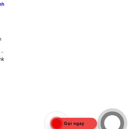
nh
m
 -
nk
Gọi ngay