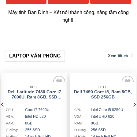
Máy tính Ban Đinh – Kết nối thành công, nâng tầm công
nghệ.
LAPTOP VĂN PHÒNG
Xem tất cả
DELL
DELL
Dell Latitude 7480 Core i7
Dell 7490 Core i5, Ram 8GB,
Add
Add
7600U, Ram 8GB, SSD
SSD 256GB
to
to
256GB 14inch Full HD
wishlist
wishlist
Core i7 7600U
Intel Core i5 8250U
CPU:
CPU:
Intel HD 520
Intel UHD 620
VGA:
VGA:
8GB
8GB
RAM:
RAM:
256 SSD
256 SSD
Ổ cứng:
Ổ cứng:
14 inch Full HD
14 inch Full HD
M.Hình:
M.Hình: