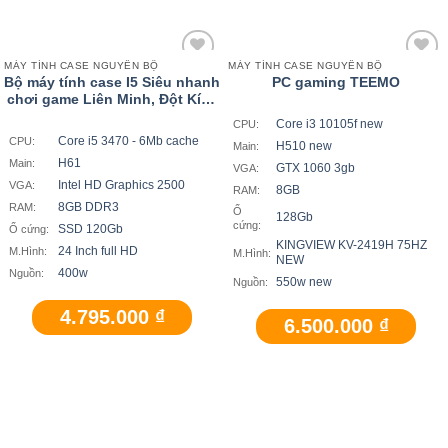
MÁY TÍNH CASE NGUYÊN BỘ
MÁY TÍNH CASE NGUYÊN BỘ
Add
Add
Bộ máy tính case I5 Siêu nhanh
PC gaming TEEMO
to
to
chơi game Liên Minh, Đột Kích
wishlist
wishlist
,Free Fire ,Truy Kích, Audition
Core i3 10105f new
CPU:
MỚI 95% Window 10, Màn 24
Core i5 3470 - 6Mb cache
CPU:
H510 new
Main:
Inch
H61
Main:
GTX 1060 3gb
VGA:
Intel HD Graphics 2500
VGA:
8GB
RAM:
8GB DDR3
RAM:
Ổ
128Gb
cứng:
SSD 120Gb
Ổ cứng:
KINGVIEW KV-2419H 75HZ
24 Inch full HD
M.Hình:
M.Hình:
NEW
400w
Nguồn:
550w new
Nguồn:
4.795.000
₫
6.500.000
₫