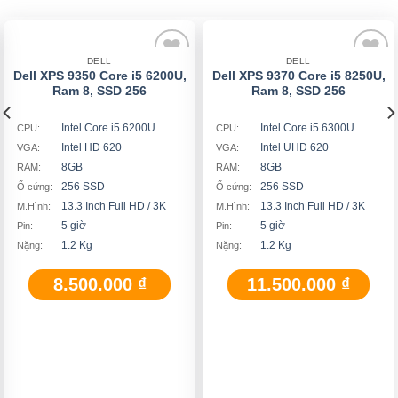
DELL
DELL
Dell XPS 9350 Core i5 6200U,
Dell XPS 9370 Core i5 8250U,
Add
Add
Ram 8, SSD 256
Ram 8, SSD 256
to
to
wishlist
wishlist
Intel Core i5 6200U
Intel Core i5 6300U
CPU:
CPU:
Intel HD 620
Intel UHD 620
VGA:
VGA:
8GB
8GB
RAM:
RAM:
256 SSD
256 SSD
Ổ cứng:
Ổ cứng:
13.3 Inch Full HD / 3K
13.3 Inch Full HD / 3K
M.Hình:
M.Hình:
5 giờ
5 giờ
Pin:
Pin:
1.2 Kg
1.2 Kg
Nặng:
Nặng:
8.500.000
₫
11.500.000
₫