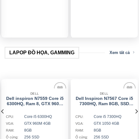
LAPOP ĐỒ HỌA, GAMMING
Xem tất cả
DELL
DELL
Dell inspiron N7559 Core i5
Dell Inspiron N7567 Core i5
Add
Add
6300HQ, Ram 8, GTX 960M
7300HQ, Ram 8GB, SSD
to
to
4GB
256GB, Card rời Nvidia GTX
wishlist
wishlist
1050 4GB
Core i5 6300HQ
Core i5 7300HQ
CPU:
CPU:
GTX 960M 4GB
GTX 1050 4GB
VGA:
VGA:
8GB
8GB
RAM:
RAM:
256 SSD
256 SSD
Ổ cứng:
Ổ cứng: