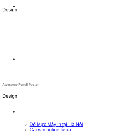
Design
Awesome Pencil Poster
Design
Đổ Mực Máy In tại Hà Nội
Cài win online từ xa