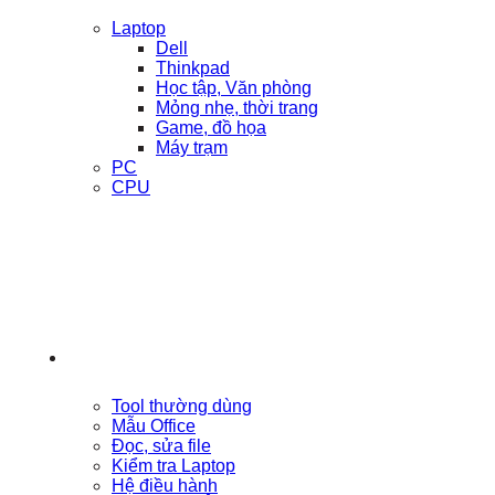
Laptop
Dell
Thinkpad
Học tập, Văn phòng
Mỏng nhẹ, thời trang
Game, đồ họa
Máy trạm
PC
CPU
Tool thường dùng
Mẫu Office
Đọc, sửa file
Kiểm tra Laptop
Hệ điều hành