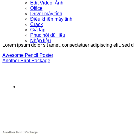
Edit Video, Ảnh
Office
Driver máy tính
Điều khiển máy tính
Crack
Giả lập
Phục hồi dữ liệu
Nhập liệu
Lorem ipsum dolor sit amet, consectetuer adipiscing elit, sed
Awesome Pencil Poster
Another Print Package
Another Print Package