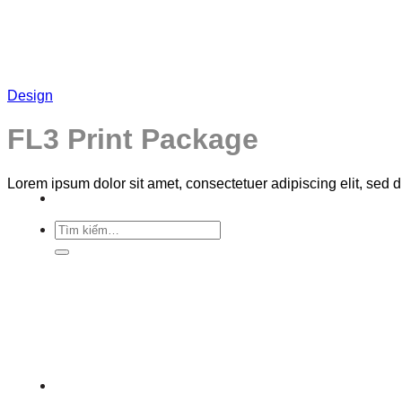
Skip
to
content
Design
FL3 Print Package
Lorem ipsum dolor sit amet, consectetuer adipiscing elit, sed
Tìm
kiếm: