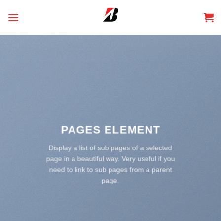
Skip
to
content
PAGES ELEMENT
Display a list of sub pages of a selected
page in a beautiful way. Very useful if you
need to link to sub pages from a parent
page.