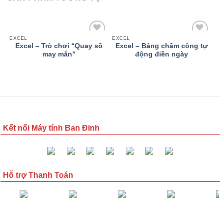
EXCEL
EXCEL
Add
Add
Excel – Trò chơi “Quay số
Excel – Bảng chấm công tự
to
to
may mắn”
động điền ngày
wishlist
wishlist
Kết nối Máy tính Ban Đinh
Hỗ trợ Thanh Toán