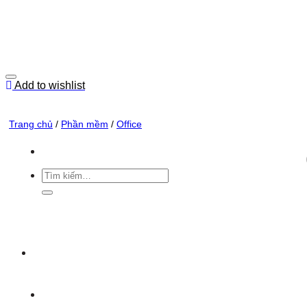
Skip
to
content
Add to wishlist
Trang chủ
/
Phần mềm
/
Office
Tìm
kiếm: