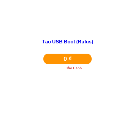
Liên hệ
Tạo USB Boot (Rufus)
0
₫
Bảo Hành
Dịch vụ