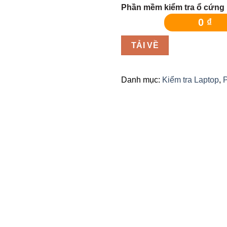
Phần mềm kiểm tra ổ cứng
0
₫
TẢI VỀ
Danh mục:
Kiểm tra Laptop
,
Add
to
wishlist
wis