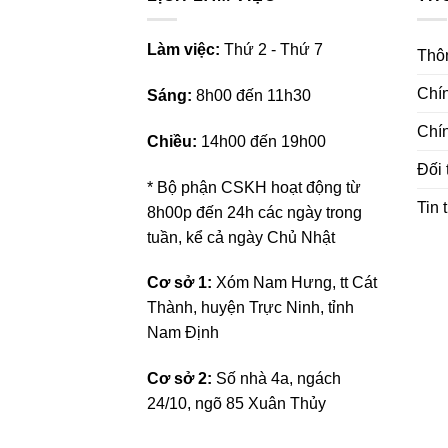
L
àm việc:
Thứ 2 - Thứ 7
Thôn
Chí
Sáng:
8h00 đến 11h30
Chí
Chiều:
14h00 đến 19h00
Đối 
* Bộ phận CSKH hoạt động từ
Tin 
8h00p đến 24h các ngày trong
tuần, kể cả ngày Chủ Nhật
Cơ sở 1:
Xóm Nam Hưng, tt Cát
Thành, huyện Trực Ninh, tỉnh
Nam Định
Cơ sở 2:
Số nhà 4a, ngách
24/10, ngõ 85 Xuân Thủy