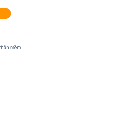
Phần mềm
Add
Add
to
to
hlist
wishlist