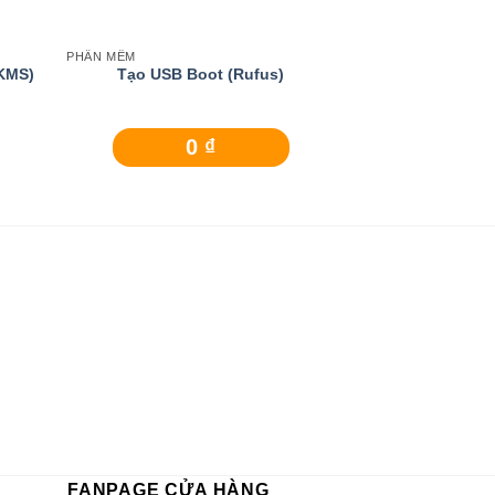
PHẦN MỀM
HỆ ĐIỀU HÀNH
KMS)
Tạo USB Boot (Rufus)
Bản Ghost Window
20
0
₫
FANPAGE CỬA HÀNG