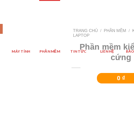
TRANG CHỦ
/
PHẦN MỀM
/
LAPTOP
Phần mềm kiể
Add
MÁY TÍNH
PHẦN MỀM
TIN TỨC
LIÊN HỆ
BẢO
to
cứng
wishlist
0
₫