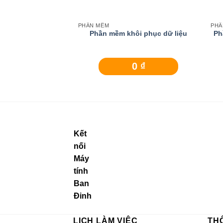
PHẦN MỀM
PHẦ
Phần mềm khôi phục dữ liệu
Ph
0
₫
Kết
nối
Máy
tính
Ban
Đinh
LỊCH LÀM VIỆC
TH