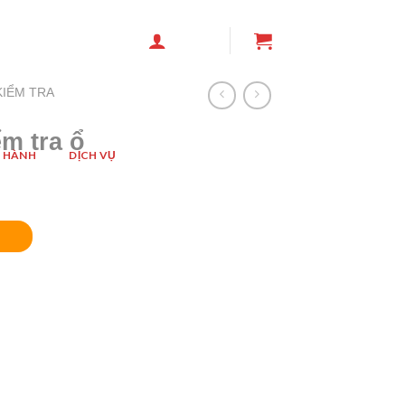
KIỂM TRA
m tra ổ
 HÀNH
DỊCH VỤ