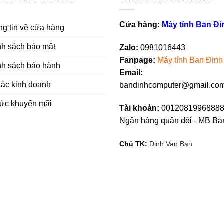
Cửa hàng:
Máy tính Ban Đi
g tin về cửa hàng
nh sách bảo mật
Zalo:
0981016443
Fanpag
e
:
Máy tính Ban Đinh
nh sách bảo hành
Email:
tác kinh doanh
bandinhcomputer@gmail.co
tức khuyến mãi
Tài khoản:
00120819968888
Ngân hàng quân đội - MB Ba
Chủ TK:
Dinh Van Ban