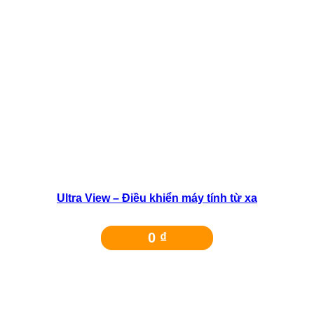
Chưa có sản phẩm trong giỏ hàng.
Chưa có sản phẩm trong giỏ hàng.
Ultra View – Điều khiển máy tính từ xa
0
₫