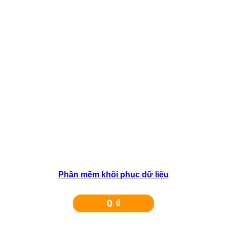
Tin Tức
Phần mềm khôi phục dữ liệu
0
₫