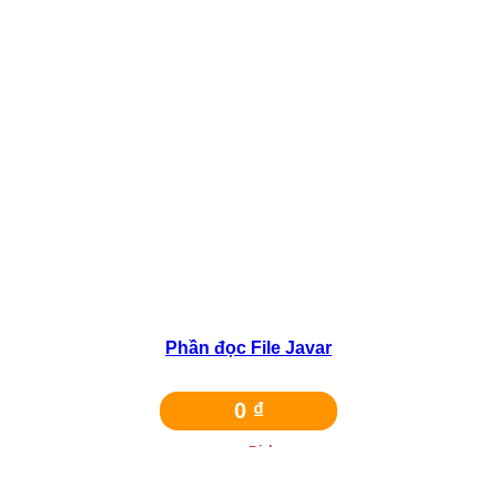
Liên hệ
Bảo Hành
Phần đọc File Javar
0
₫
Dịch vụ