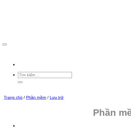
Skip
to
content
Tìm
kiếm:
Trang chủ
/
Phần mềm
/
Lưu trữ
Phần mề