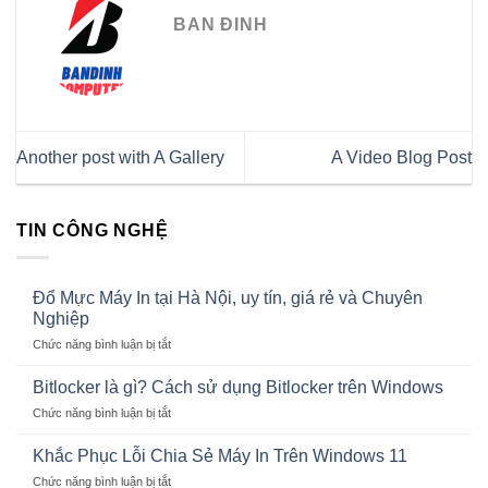
BAN ĐINH
Another post with A Gallery
A Video Blog Post
TIN CÔNG NGHỆ
Đổ Mực Máy In tại Hà Nội, uy tín, giá rẻ và Chuyên
Nghiệp
ở
Chức năng bình luận bị tắt
Đổ
Mực
Bitlocker là gì? Cách sử dụng Bitlocker trên Windows
Máy
ở
Chức năng bình luận bị tắt
In
Bitlocker
tại
là
Khắc Phục Lỗi Chia Sẻ Máy In Trên Windows 11
Hà
gì?
Nội,
ở
Chức năng bình luận bị tắt
Cách