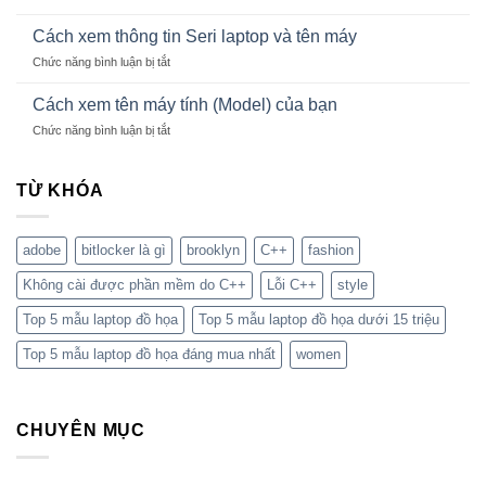
uy
Khắc
sử
tín,
Phục
Cách xem thông tin Seri laptop và tên máy
dụng
giá
Lỗi
Bitlocker
rẻ
ở
Chức năng bình luận bị tắt
Chia
trên
và
Cách
Sẻ
Windows
Chuyên
xem
Cách xem tên máy tính (Model) của bạn
Máy
Nghiệp
thông
In
ở
Chức năng bình luận bị tắt
tin
Trên
Cách
Seri
Windows
xem
laptop
11
tên
TỪ KHÓA
và
máy
tên
tính
máy
(Model)
adobe
bitlocker là gì
brooklyn
C++
fashion
của
bạn
Không cài được phần mềm do C++
Lỗi C++
style
Top 5 mẫu laptop đồ họa
Top 5 mẫu laptop đồ họa dưới 15 triệu
Top 5 mẫu laptop đồ họa đáng mua nhất
women
CHUYÊN MỤC