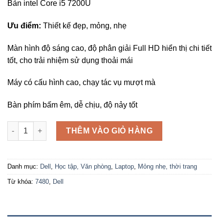
Bản intel Core i5 7200U
Ưu điểm:
Thiết kế đẹp, mỏng, nhẹ
Màn hình độ sáng cao, độ phân giải Full HD hiển thị chi tiết
tốt, cho trải nhiệm sử dụng thoải mái
Máy có cấu hình cao, chạy tác vụ mượt mà
Bàn phím bấm êm, dễ chịu, độ nảy tốt
Dell Latitude 7480 Core i5 7300U, Ram 8GB, SSD 256GB 14inch 
THÊM VÀO GIỎ HÀNG
Danh mục:
Dell
,
Học tập, Văn phòng
,
Laptop
,
Mỏng nhẹ, thời trang
Từ khóa:
7480
,
Dell