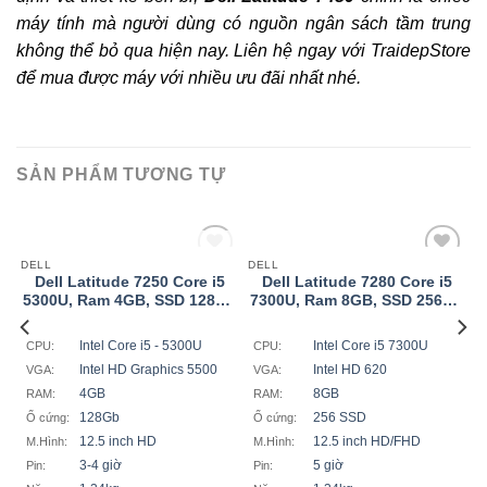
máy tính mà người dùng có nguồn ngân sách tầm trung
không thể bỏ qua hiện nay. Liên hệ ngay với TraidepStore
để mua được máy với nhiều ưu đãi nhất nhé.
SẢN PHẨM TƯƠNG TỰ
HẾT HÀNG
DELL
DELL
Add
Add
Dell Latitude 7250 Core i5
Dell Latitude 7280 Core i5
to
to
5300U, Ram 4GB, SSD 128GB
7300U, Ram 8GB, SSD 256GB
t
wishlist
wishlist
12,5inch HD
12,5inch HD/FHD
Intel Core i5 - 5300U
Intel Core i5 7300U
CPU:
CPU:
Intel HD Graphics 5500
Intel HD 620
VGA:
VGA:
4GB
8GB
RAM:
RAM:
128Gb
256 SSD
Ổ cứng:
Ổ cứng:
12.5 inch HD
12.5 inch HD/FHD
M.Hình:
M.Hình:
3-4 giờ
5 giờ
Pin:
Pin:
am