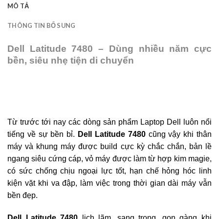
MÔ TẢ
THÔNG TIN BỔ SUNG
Dell Latitude 7480 – Dùng nhiều năm cực
bền, siêu nhẹ tiện di chuyển
Từ trước tới nay các dòng sản phẩm Laptop Dell luôn nổi
tiếng về sự bền bỉ.
Dell Latitude 7480
cũng vậy khi thân
máy và khung máy được build cực kỳ chắc chắn, bản lề
ngang siêu cứng cáp, vỏ máy được làm từ hợp kim magie,
có sức chống chịu ngoại lực tốt, hạn chế hỏng hóc linh
kiện vặt khi va đập, làm việc trong thời gian dài máy vẫn
bền đẹp.
Dell Latitude 7480
lịch lãm, sang trọng, gọn gàng khi