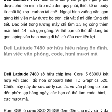
được phủ lên mình lớp màu đen quý phái, thiết kế unibody
từ chất liệu sợi carbon tái chế . Ngoại hình vuông vắn, gọn
gàng khi viền máy được bo tròn, cắt vát tỉ mỉ đến từng chi
tiết. Đặc biệt trọng lượng máy chỉ tầm 1,3 kg cộng thêm
màn hình 14 inch gọn gàng. Vì thế bạn có thể dễ dàng bỏ
gọn laptop vào balo mang đi bất cứ đâu cực tiện lợi.
Dell Latitude 7480 sở hữu hiệu năng ổn định,
làm việc văn phòng, code, html mượt mà
Dell Latitude 7480
sở hữu chip Intel Core i5 6300U kết
hợp với card đồ họa onboard Intel HD Graphics 520.
Chiếc máy này dư sức xử lý các tác vụ văn phòng cơ bản
đến phức tạp hàng ngày, các bạn có thể làm code, html,..
cực mượt mà.
Ram 8GB, ổ cứng SSD 256GB đem đến cho máy xử lý đa