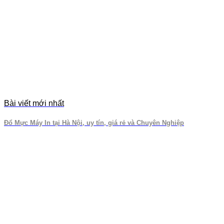
Bài viết mới nhất
Đổ Mực Máy In tại Hà Nội, uy tín, giá rẻ và Chuyên Nghiệp