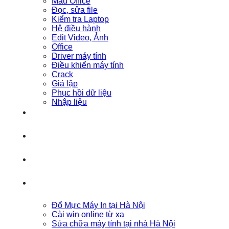
Mẫu Office
Đọc, sửa file
Kiểm tra Laptop
Hệ điều hành
Edit Video, Ảnh
Office
Driver máy tính
Điều khiển máy tính
Crack
Giả lập
Phục hồi dữ liệu
Nhập liệu
Đổ Mực Máy In tại Hà Nội
Cài win online từ xa
Sửa chữa máy tính tại nhà Hà Nội