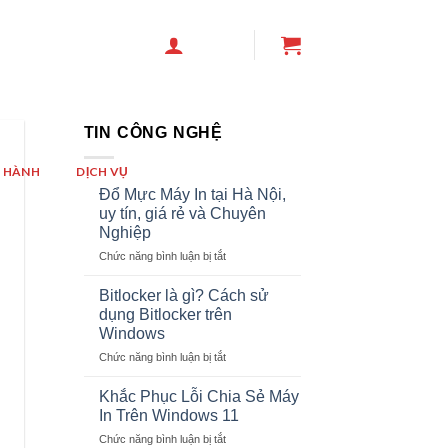
TIN CÔNG NGHỆ
 HÀNH
DỊCH VỤ
Đổ Mực Máy In tại Hà Nội,
uy tín, giá rẻ và Chuyên
Nghiệp
ở
Chức năng bình luận bị tắt
Đổ
Mực
Bitlocker là gì? Cách sử
Máy
dụng Bitlocker trên
In
Windows
tại
ở
Chức năng bình luận bị tắt
Hà
Bitlocker
Nội,
là
uy
Khắc Phục Lỗi Chia Sẻ Máy
gì?
tín,
In Trên Windows 11
Cách
giá
ở
Chức năng bình luận bị tắt
sử
rẻ