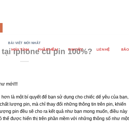
BÀI VIẾT MỚI NHẤT
 tại iphone cũ pin 100%?
MÁY TÍNH
PHẦN MỀM
TIN TỨC
LIÊN HỆ
BẢO
hư mới!!!
o hơn là một bí quyết để bạn sử dụng cho chiếc dế yêu của bạn,
chất lượng pin, mà chỉ thay đổi những thông tin trên pin, khiến
lượng pin đều sẽ cho ra kết quả như bạn mong muốn, điều này
có thể được hiển thị trên phần mềm với những thông số như một