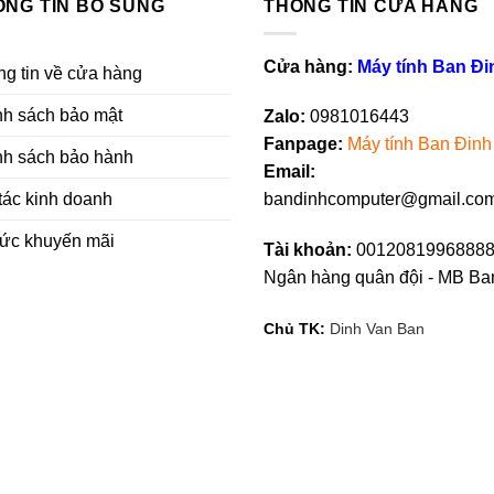
ÔNG TIN BỔ SUNG
THÔNG TIN CỬA HÀNG
Cửa hàng:
Máy tính Ban Đi
g tin về cửa hàng
nh sách bảo mật
Zalo:
0981016443
Fanpag
e
:
Máy tính Ban Đinh
nh sách bảo hành
Email:
tác kinh doanh
bandinhcomputer@gmail.co
tức khuyến mãi
Tài khoản:
00120819968888
Ngân hàng quân đội - MB Ba
Chủ TK:
Dinh Van Ban