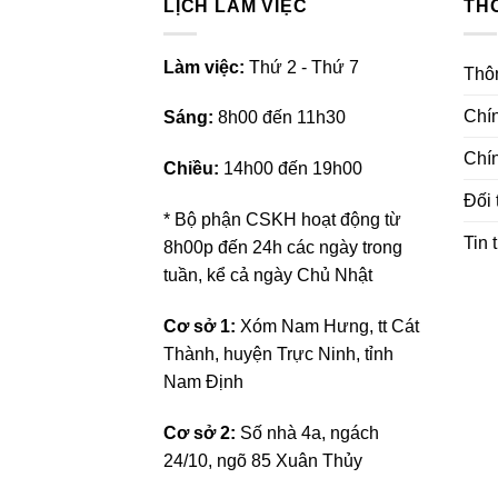
LỊCH LÀM VIỆC
TH
L
àm việc:
Thứ 2 - Thứ 7
Thôn
Chí
Sáng:
8h00 đến 11h30
Chí
Chiều:
14h00 đến 19h00
Đối 
* Bộ phận CSKH hoạt động từ
Tin 
8h00p đến 24h các ngày trong
tuần, kể cả ngày Chủ Nhật
Cơ sở 1:
Xóm Nam Hưng, tt Cát
Thành, huyện Trực Ninh, tỉnh
Nam Định
Cơ sở 2:
Số nhà 4a, ngách
24/10, ngõ 85 Xuân Thủy