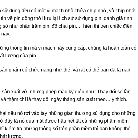
pin sử dụng đều có một vi mạch nhỏ chứa chip nhớ, và chip nhớ
in về pin đồng thời lưu lại lịch sử sử dụng pin, đánh giá tình
 số như phần trăm pin, độ chai pin,… hiển thị trên chiếc điện
 này.
hững thông tin mà vi mạch này cung cấp, chúng ta hoàn toàn có
hất lượng của pin.
 sản phẩm có chức năng như thế, và rất có thể bạn đã là nạn
sản xuất với những phép màu kỳ diệu như: Thay đổi số lần
n và thậm chí là thay đổi ngày tháng sản xuất theo… ý thích.
hại nếu nó rơi vào tay những gian thương sử dụng cho những
ại ở đây là nó qua mặt được hầu hết tất cả những phầm mềm
chỉ kiểm tra những thông số trên phần mềm thì bạn không thể
chất lượng.