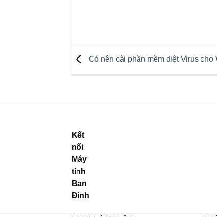
Có nên cài phần mềm diệt Virus cho
Kết
nối
Máy
tính
Ban
Đinh