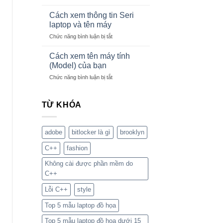
Khắc
dụng
và
Phục
Bitlocker
Cách xem thông tin Seri
Chuyên
Lỗi
trên
Nghiệp
laptop và tên máy
Chia
Windows
ở
Chức năng bình luận bị tắt
Sẻ
Cách
Máy
xem
In
Cách xem tên máy tính
thông
Trên
(Model) của bạn
tin
Windows
ở
Chức năng bình luận bị tắt
Seri
11
Cách
laptop
xem
và
tên
TỪ KHÓA
tên
máy
máy
tính
(Model)
adobe
bitlocker là gì
brooklyn
của
bạn
C++
fashion
Không cài được phần mềm do
C++
Lỗi C++
style
Top 5 mẫu laptop đồ họa
Top 5 mẫu laptop đồ họa dưới 15