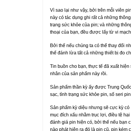
Vì sao lại như vậy, bởi trên mỗi viên 
này có tác dụng ghi rất cả những thông t
trạng sức khỏe của pin; và những thông
thoại của bạn, đều được lấy từ vi mạch
Bởi thế nếu chúng ta có thể thay đổi n
thể đánh lừa tất cả những thiết bị đo c
Tin buồn cho bạn, thực tế đã xuất hiện
nhân của sản phẩm này rồi.
Sản phẩm thần kỳ ấy được Trung Quốc 
sạc, tình trạng sức khỏe pin, số seri pi
Sản phẩm kỳ diệu nhưng sẽ cực kỳ có 
mục đích xấu nhằm trục lợi, điều tệ h
đánh giá pin hiện có, bởi thế nếu bạn 
nào phát hiện ra đó là pin cũ, pin kém 